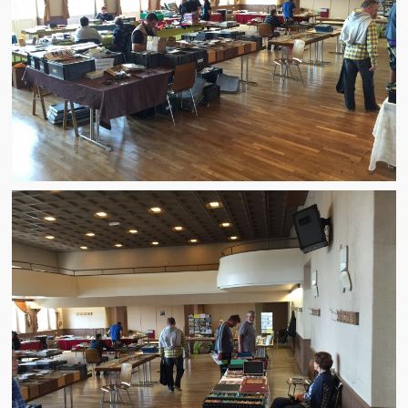
Brocante
Salon multi-collections
Autres animations
La fête foraine
Les aubades
Où se trouve Héming ?
Photos
20 ans, ça se fête ! Souvenirs de 2009…
2014, les 25 ans de l’association
17/05/2015 : LA vidéo souvenir 2015
17/05/2015 : Tous nos membres étaient en action
17/05/2015 : 127 brocanteurs vous attendaient