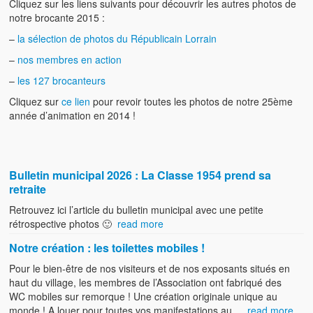
Cliquez sur les liens suivants pour découvrir les autres photos de
notre brocante 2015 :
Contacts
–
la sélection de photos du Républicain Lorrain
Willkommen
–
nos membres en action
–
les 127 brocanteurs
Cliquez sur
ce lien
pour revoir toutes les photos de notre 25ème
année d’animation en 2014 !
Bulletin municipal 2026 : La Classe 1954 prend sa
retraite
Retrouvez ici l’article du bulletin municipal avec une petite
rétrospective photos 🙂
read more
Notre création : les toilettes mobiles !
Pour le bien-être de nos visiteurs et de nos exposants situés en
haut du village, les membres de l’Association ont fabriqué des
WC mobiles sur remorque ! Une création originale unique au
monde ! A louer pour toutes vos manifestations au …
read more