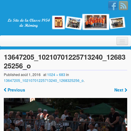
13647205_10210701225713240_12683
25256_o
Bienvenue
Published
août 1, 2016
at
1024 × 683
in
13647205_10210701225713240_1268325256_o
.
La Classe 1954
Previous
Next
Présentation
Les membres
Nos partenaires