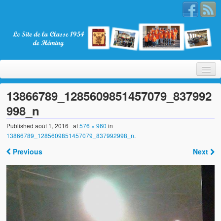
13866789_1285609851457079_837992
998_n
Bienvenue
Published
août 1, 2016
at
576 × 960
in
13866789_1285609851457079_837992998_n
.
La Classe 1954
Previous
Next
Présentation
Les membres
Nos partenaires