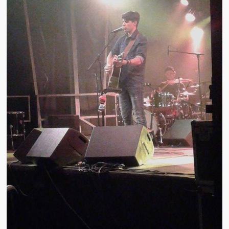
Brocante
Salon multi-collections
Autres animations
La fête foraine
Les aubades
Où se trouve Héming ?
Photos
20 ans, ça se fête ! Souvenirs de 2009…
2014, les 25 ans de l’association
17/05/2015 : LA vidéo souvenir 2015
17/05/2015 : Tous nos membres étaient en action
17/05/2015 : 127 brocanteurs vous attendaient