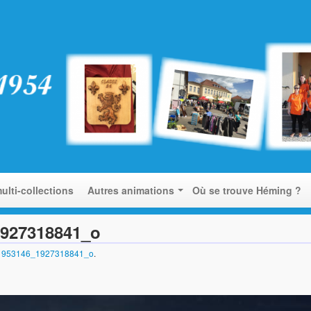
ulti-collections
Autres animations
Où se trouve Héming ?
1927318841_o
1953146_1927318841_o
.