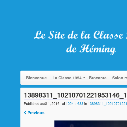
Bienvenue
La Classe 1954
Brocante
Salon m
13898311_10210701221953146_
Published
août 1, 2016
at
1024 × 683
in
13898311_1021070122
Previous