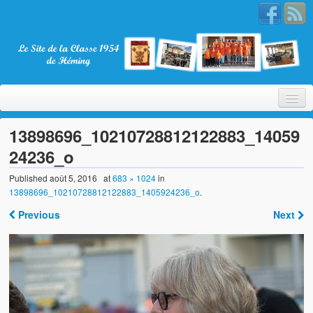
13898696_10210728812122883_14059
24236_o
Bienvenue
Published
août 5, 2016
at
683 × 1024
in
13898696_10210728812122883_1405924236_o
.
La Classe 1954
Previous
Next
Présentation
Les membres
Nos partenaires