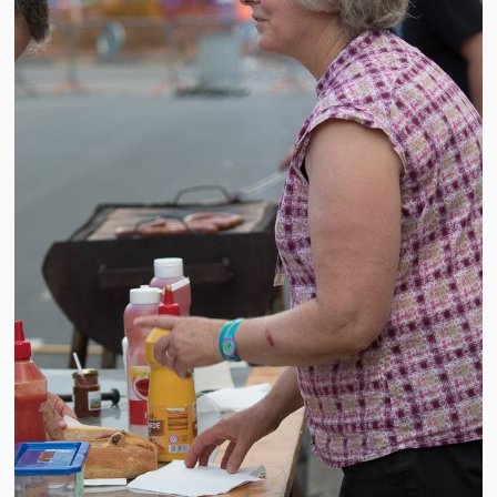
Brocante
Salon multi-collections
Autres animations
La fête foraine
Les aubades
Où se trouve Héming ?
Photos
20 ans, ça se fête ! Souvenirs de 2009…
2014, les 25 ans de l’association
17/05/2015 : LA vidéo souvenir 2015
17/05/2015 : Tous nos membres étaient en action
17/05/2015 : 127 brocanteurs vous attendaient