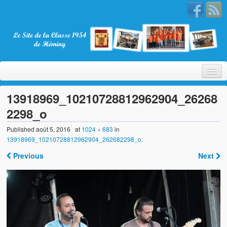
13918969_10210728812962904_26268
2298_o
Bienvenue
Published
août 5, 2016
at
1024 × 683
in
13918969_10210728812962904_262682298_o
.
La Classe 1954
Previous
Next
Présentation
Les membres
Nos partenaires