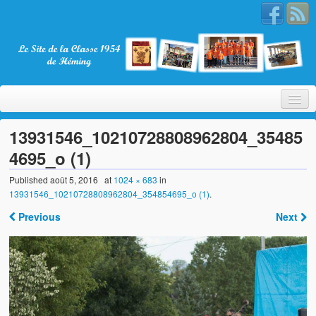
13931546_10210728808962804_35485
4695_o (1)
Bienvenue
Published
août 5, 2016
at
1024 × 683
in
13931546_10210728808962804_354854695_o (1)
.
La Classe 1954
Previous
Next
Présentation
Les membres
Nos partenaires