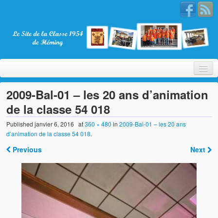
2009-Bal-01 – les 20 ans d’animation
de la classe 54 018
Bienvenue
Published
janvier 6, 2016
at
360 × 480
in
2009-Bal-01 – les 20 ans
d’animation de la classe 54 018
.
La Classe 1954
Previous
Next
Présentation
Les membres
Nos partenaires