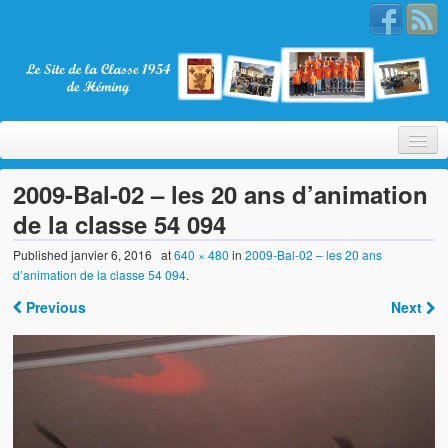
2009-Bal-02 – les 20 ans d’animation
de la classe 54 094
Bienvenue
Published
janvier 6, 2016
at
640 × 480
in
2009-Bal-02 – les 20 ans
d’animation de la classe 54 094
.
La Classe 1954
Previous
Next
Présentation
Les membres
Nos partenaires