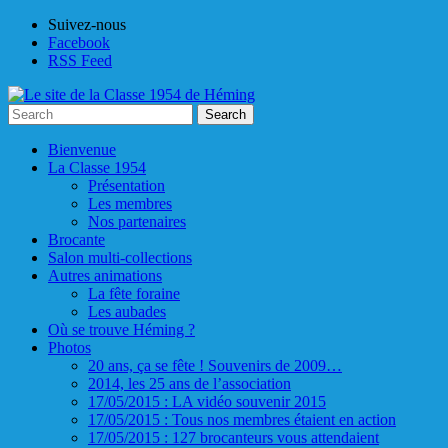
Skip
Suivez-nous
to
Facebook
content
RSS Feed
Bienvenue
La Classe 1954
Présentation
Les membres
Nos partenaires
Brocante
Salon multi-collections
Autres animations
La fête foraine
Les aubades
Où se trouve Héming ?
Photos
20 ans, ça se fête ! Souvenirs de 2009…
2014, les 25 ans de l’association
17/05/2015 : LA vidéo souvenir 2015
17/05/2015 : Tous nos membres étaient en action
17/05/2015 : 127 brocanteurs vous attendaient