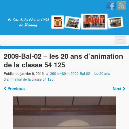
2009-Bal-02 – les 20 ans d’animation
de la classe 54 125
Bienvenue
Published
janvier 6, 2016
at
360 × 480
in
2009-Bal-02 – les 20 ans
d’animation de la classe 54 125
.
La Classe 1954
Previous
Next
Présentation
Les membres
Nos partenaires