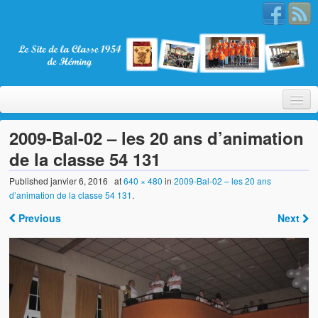
2009-Bal-02 – les 20 ans d’animation
de la classe 54 131
Bienvenue
Published
janvier 6, 2016
at
640 × 480
in
2009-Bal-02 – les 20 ans
d’animation de la classe 54 131
.
La Classe 1954
Previous
Next
Présentation
Les membres
Nos partenaires