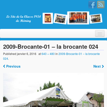
2009-Brocante-01 – la brocante 024
Published
janvier 6, 2016
at
640 × 480
in
2009-Brocante-01 – la brocante
024
.
Bienvenue
Previous
Next
La Classe 1954
Présentation
Les membres
Nos partenaires