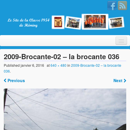
2009-Brocante-02 – la brocante 036
Published
janvier 6, 2016
at
640 × 480
in
2009-Brocante-02 – la brocante
036
.
Bienvenue
Previous
Next
La Classe 1954
Présentation
Les membres
Nos partenaires