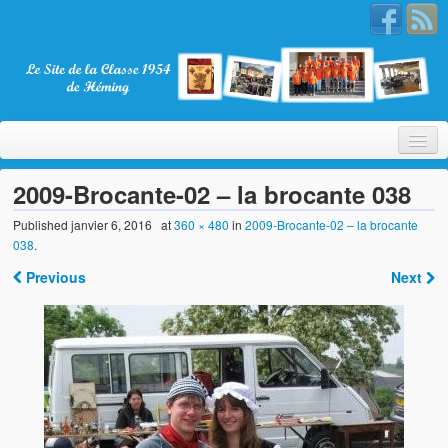
2009-Brocante-02 – la brocante 038
Published
janvier 6, 2016
at
360 × 480
in
2009-Brocante-02 – la brocante
038
.
Bienvenue
Previous
Next
La Classe 1954
Présentation
Les membres
Nos partenaires