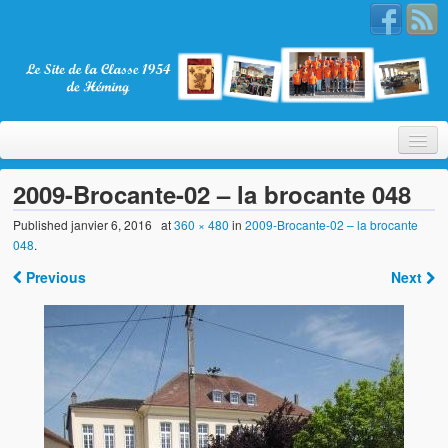
2009-Brocante-02 – la brocante 048
Published
janvier 6, 2016
at
360 × 480
in
2009-Brocante-02 – la brocante
048
.
Bienvenue
Previous
Next
La Classe 1954
Présentation
Les membres
Nos partenaires