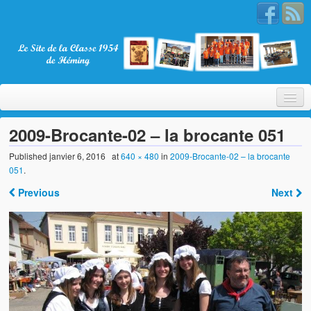
2009-Brocante-02 – la brocante 051
Published
janvier 6, 2016
at
640 × 480
in
2009-Brocante-02 – la brocante
051
.
Bienvenue
Previous
Next
La Classe 1954
Présentation
Les membres
Nos partenaires