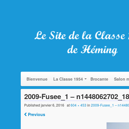
Bienvenue
La Classe 1954
Brocante
Salon m
2009-Fusee_1 – n1448062702_1
Published
janvier 6, 2016
at
604 × 453
in
2009-Fusee_1 – n144
Previous