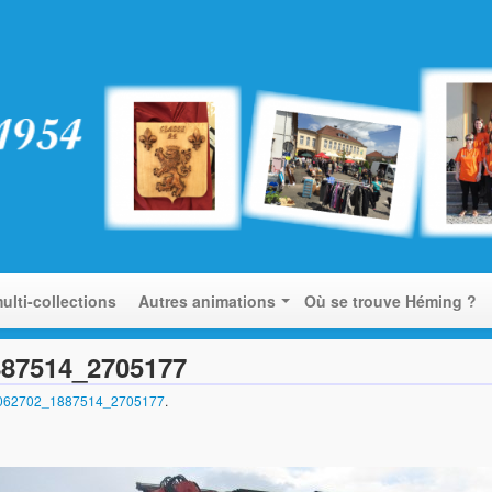
ulti-collections
Autres animations
Où se trouve Héming ?
887514_2705177
8062702_1887514_2705177
.