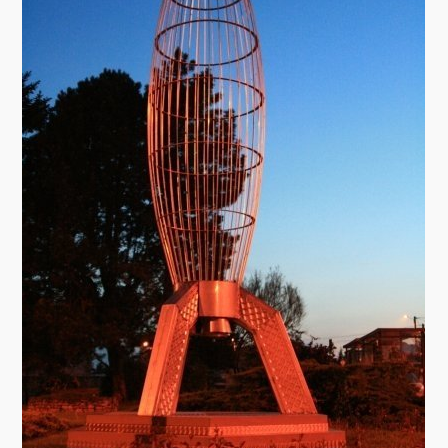
Brocante
Salon multi-collections
Autres animations
La fête foraine
Les aubades
Où se trouve Héming ?
Photos
20 ans, ça se fête ! Souvenirs de 2009…
2014, les 25 ans de l’association
17/05/2015 : LA vidéo souvenir 2015
17/05/2015 : Tous nos membres étaient en action
17/05/2015 : 127 brocanteurs vous attendaient