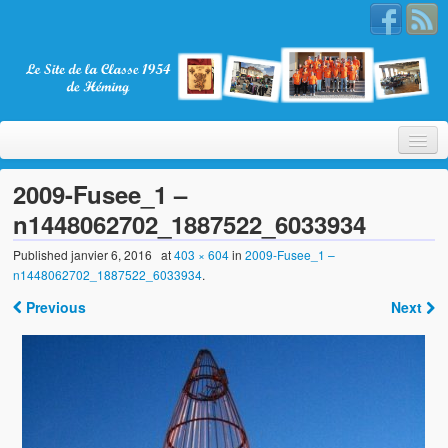
2009-Fusee_1 –
n1448062702_1887522_6033934
Bienvenue
Published
janvier 6, 2016
at
403 × 604
in
2009-Fusee_1 –
n1448062702_1887522_6033934
.
La Classe 1954
Previous
Next
Présentation
Les membres
Nos partenaires