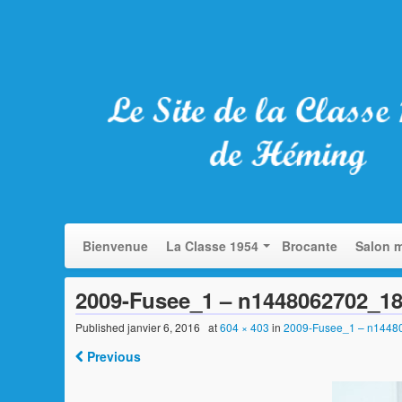
Bienvenue
La Classe 1954
Brocante
Salon m
2009-Fusee_1 – n1448062702_1
Published
janvier 6, 2016
at
604 × 403
in
2009-Fusee_1 – n144
Previous