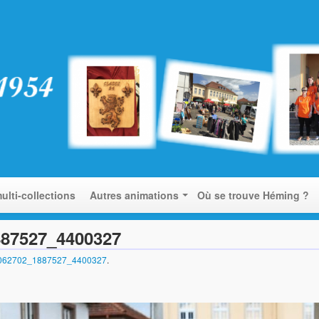
ulti-collections
Autres animations
Où se trouve Héming ?
887527_4400327
8062702_1887527_4400327
.