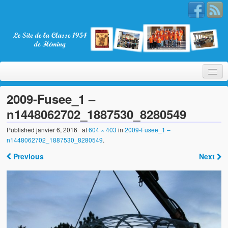
2009-Fusee_1 –
n1448062702_1887530_8280549
Bienvenue
Published
janvier 6, 2016
at
604 × 403
in
2009-Fusee_1 –
n1448062702_1887530_8280549
.
La Classe 1954
Previous
Next
Présentation
Les membres
Nos partenaires