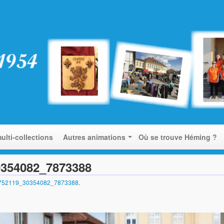
ulti-collections
Autres animations
Où se trouve Héming ?
0354082_7873388
7752119_30354082_7873388
.