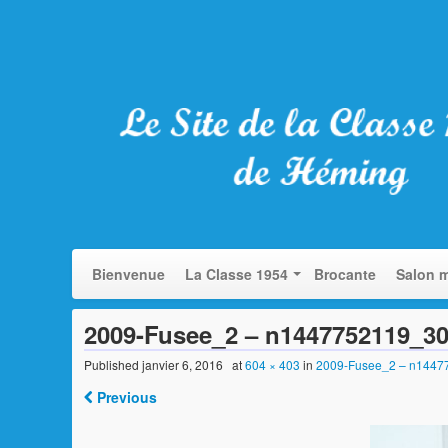
Bienvenue
La Classe 1954
Brocante
Salon m
2009-Fusee_2 – n1447752119_3
Published
janvier 6, 2016
at
604 × 403
in
2009-Fusee_2 – n144
Previous