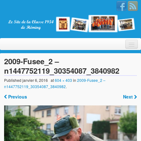
2009-Fusee_2 –
n1447752119_30354087_3840982
Bienvenue
Published
janvier 6, 2016
at
604 × 403
in
2009-Fusee_2 –
n1447752119_30354087_3840982
.
La Classe 1954
Previous
Next
Présentation
Les membres
Nos partenaires