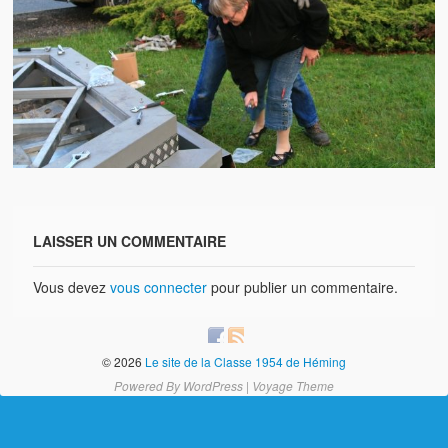
Brocante
Salon multi-collections
Autres animations
La fête foraine
Les aubades
Où se trouve Héming ?
LAISSER UN COMMENTAIRE
Photos
20 ans, ça se fête ! Souvenirs de 2009…
Vous devez
vous connecter
pour publier un commentaire.
2014, les 25 ans de l’association
17/05/2015 : LA vidéo souvenir 2015
© 2026
Le site de la Classe 1954 de Héming
Powered By
WordPress
|
Voyage Theme
17/05/2015 : Tous nos membres étaient en action
17/05/2015 : 127 brocanteurs vous attendaient