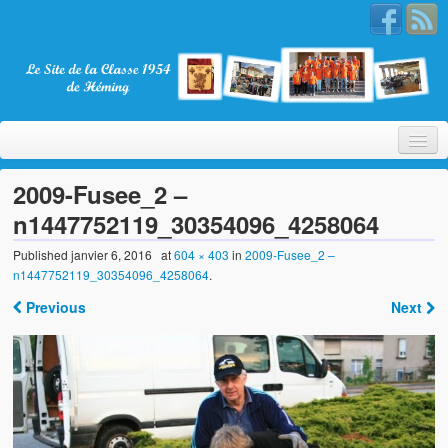
2009-Fusee_2 –
n1447752119_30354096_4258064
Bienvenue
Published
janvier 6, 2016
at
604 × 403
in
2009-Fusee_2 –
n1447752119_30354096_4258064
.
La Classe 1954
Previous
Next
Présentation
Les membres
Nos partenaires