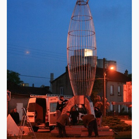
Brocante
Salon multi-collections
Autres animations
La fête foraine
Les aubades
Où se trouve Héming ?
Photos
20 ans, ça se fête ! Souvenirs de 2009…
2014, les 25 ans de l’association
17/05/2015 : LA vidéo souvenir 2015
17/05/2015 : Tous nos membres étaient en action
17/05/2015 : 127 brocanteurs vous attendaient