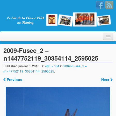
2009-Fusee_2 –
n1447752119_30354114_2595025
Bienvenue
Published
janvier 6, 2016
at
403 × 604
in
2009-Fusee_2 –
n1447752119_30354114_2595025
.
La Classe 1954
Previous
Next
Présentation
Les membres
Nos partenaires