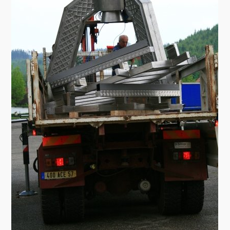
Brocante
Salon multi-collections
Autres animations
La fête foraine
Les aubades
Où se trouve Héming ?
Photos
20 ans, ça se fête ! Souvenirs de 2009…
2014, les 25 ans de l’association
17/05/2015 : LA vidéo souvenir 2015
17/05/2015 : Tous nos membres étaient en action
17/05/2015 : 127 brocanteurs vous attendaient