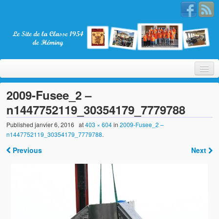
2009-Fusee_2 –
n1447752119_30354179_7779788
Bienvenue
Published
janvier 6, 2016
at
403 × 604
in
2009-Fusee_2 –
n1447752119_30354179_7779788
.
La Classe 1954
Previous
Next
Présentation
Les membres
Nos partenaires