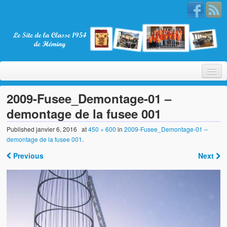
2009-Fusee_Demontage-01 –
demontage de la fusee 001
Bienvenue
Published
janvier 6, 2016
at
450 × 600
in
2009-Fusee_Demontage-01 –
demontage de la fusee 001
.
La Classe 1954
Previous
Next
Présentation
Les membres
Nos partenaires