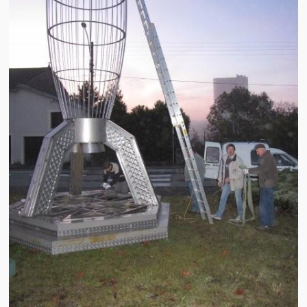
Brocante
Salon multi-collections
Autres animations
La fête foraine
Les aubades
Où se trouve Héming ?
Photos
20 ans, ça se fête ! Souvenirs de 2009…
2014, les 25 ans de l’association
17/05/2015 : LA vidéo souvenir 2015
17/05/2015 : Tous nos membres étaient en action
17/05/2015 : 127 brocanteurs vous attendaient