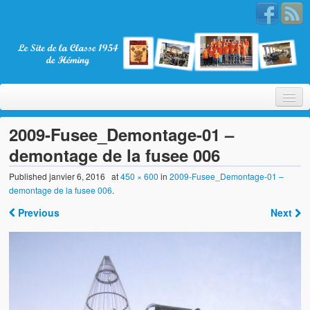
2009-Fusee_Demontage-01 –
demontage de la fusee 006
Bienvenue
Published
janvier 6, 2016
at
450 × 600
in
2009-Fusee_Demontage-01 –
demontage de la fusee 006
.
La Classe 1954
Previous
Next
Présentation
Les membres
Nos partenaires