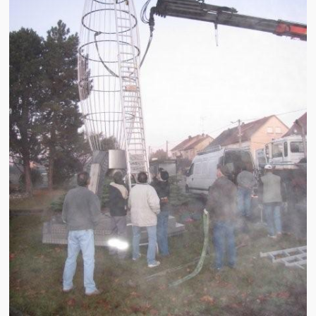
Brocante
Salon multi-collections
Autres animations
La fête foraine
Les aubades
Où se trouve Héming ?
Photos
20 ans, ça se fête ! Souvenirs de 2009…
2014, les 25 ans de l’association
17/05/2015 : LA vidéo souvenir 2015
17/05/2015 : Tous nos membres étaient en action
17/05/2015 : 127 brocanteurs vous attendaient