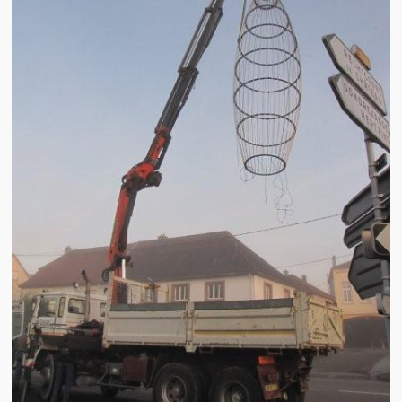
Brocante
Salon multi-collections
Autres animations
La fête foraine
Les aubades
Où se trouve Héming ?
Photos
20 ans, ça se fête ! Souvenirs de 2009…
2014, les 25 ans de l’association
17/05/2015 : LA vidéo souvenir 2015
17/05/2015 : Tous nos membres étaient en action
17/05/2015 : 127 brocanteurs vous attendaient