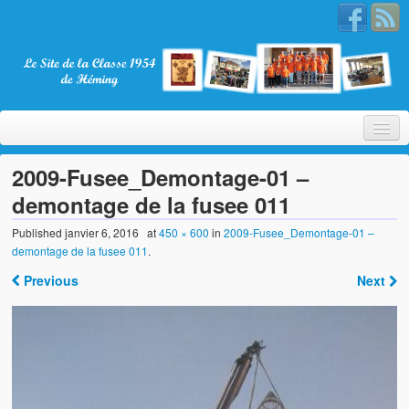
2009-Fusee_Demontage-01 –
demontage de la fusee 011
Bienvenue
Published
janvier 6, 2016
at
450 × 600
in
2009-Fusee_Demontage-01 –
demontage de la fusee 011
.
La Classe 1954
Previous
Next
Présentation
Les membres
Nos partenaires