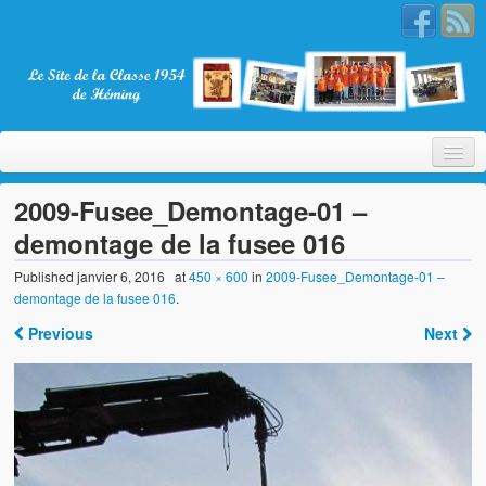
2009-Fusee_Demontage-01 –
demontage de la fusee 016
Bienvenue
Published
janvier 6, 2016
at
450 × 600
in
2009-Fusee_Demontage-01 –
demontage de la fusee 016
.
La Classe 1954
Previous
Next
Présentation
Les membres
Nos partenaires