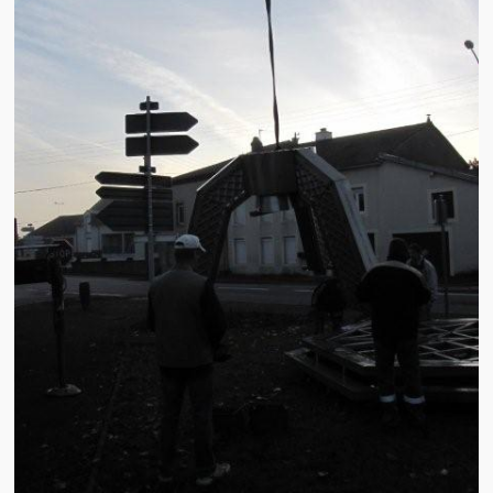
Brocante
Salon multi-collections
Autres animations
La fête foraine
Les aubades
Où se trouve Héming ?
Photos
20 ans, ça se fête ! Souvenirs de 2009…
2014, les 25 ans de l’association
17/05/2015 : LA vidéo souvenir 2015
17/05/2015 : Tous nos membres étaient en action
17/05/2015 : 127 brocanteurs vous attendaient