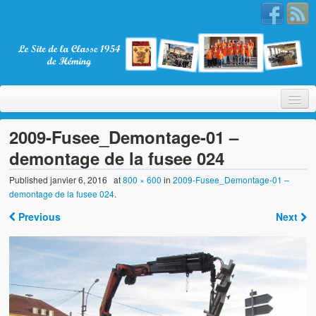
2009-Fusee_Demontage-01 –
demontage de la fusee 024
Bienvenue
Published
janvier 6, 2016
at
800 × 600
in
2009-Fusee_Demontage-01 –
demontage de la fusee 024
.
La Classe 1954
Previous
Next
Présentation
Les membres
Nos partenaires