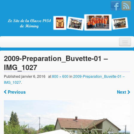
2009-Preparation_Buvette-01 –
IMG_1027
Bienvenue
Published
janvier 6, 2016
at
800 × 600
in
2009-Preparation_Buvette-01 –
IMG_1027
.
La Classe 1954
Previous
Next
Présentation
Les membres
Nos partenaires