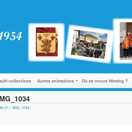
ulti-collections
Autres animations
Où se trouve Héming ?
 IMG_1034
tte-01 – IMG_1034
.