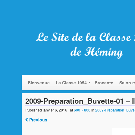
Bienvenue
La Classe 1954
Brocante
Salon m
2009-Preparation_Buvette-01 –
Published
janvier 6, 2016
at
600 × 800
in
2009-Preparation_Buve
Previous