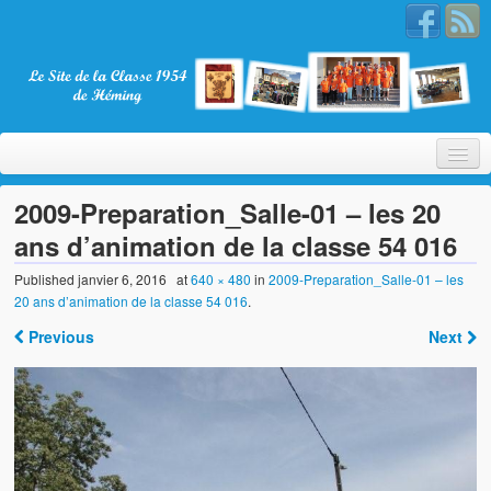
2009-Preparation_Salle-01 – les 20
ans d’animation de la classe 54 016
Bienvenue
Published
janvier 6, 2016
at
640 × 480
in
2009-Preparation_Salle-01 – les
20 ans d’animation de la classe 54 016
.
La Classe 1954
Previous
Next
Présentation
Les membres
Nos partenaires