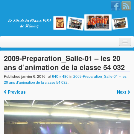
2009-Preparation_Salle-01 – les 20
ans d’animation de la classe 54 032
Bienvenue
Published
janvier 6, 2016
at
640 × 480
in
2009-Preparation_Salle-01 – les
20 ans d’animation de la classe 54 032
.
La Classe 1954
Previous
Next
Présentation
Les membres
Nos partenaires