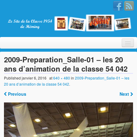
2009-Preparation_Salle-01 – les 20
ans d’animation de la classe 54 042
Bienvenue
Published
janvier 6, 2016
at
640 × 480
in
2009-Preparation_Salle-01 – les
20 ans d’animation de la classe 54 042
.
La Classe 1954
Previous
Next
Présentation
Les membres
Nos partenaires