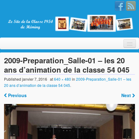
2009-Preparation_Salle-01 – les 20
ans d’animation de la classe 54 045
Bienvenue
Published
janvier 7, 2016
at
640 × 480
in
2009-Preparation_Salle-01 – les
20 ans d’animation de la classe 54 045
.
La Classe 1954
Previous
Next
Présentation
Les membres
Nos partenaires