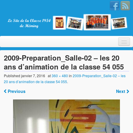
2009-Preparation_Salle-02 – les 20
ans d’animation de la classe 54 055
Bienvenue
Published
janvier 7, 2016
at
360 × 480
in
2009-Preparation_Salle-02 – les
20 ans d’animation de la classe 54 055
.
La Classe 1954
Previous
Next
Présentation
Les membres
Nos partenaires