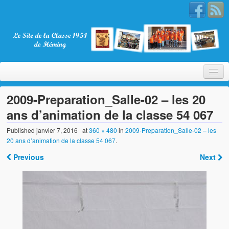
2009-Preparation_Salle-02 – les 20
ans d’animation de la classe 54 067
Bienvenue
Published
janvier 7, 2016
at
360 × 480
in
2009-Preparation_Salle-02 – les
20 ans d’animation de la classe 54 067
.
La Classe 1954
Previous
Next
Présentation
Les membres
Nos partenaires