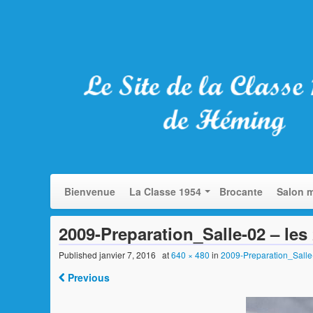
Bienvenue
La Classe 1954
Brocante
Salon m
2009-Preparation_Salle-02 – les
Published
janvier 7, 2016
at
640 × 480
in
2009-Preparation_Salle-
Previous