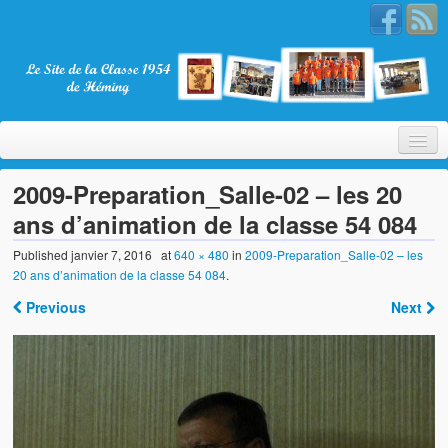
2009-Preparation_Salle-02 – les 20
ans d’animation de la classe 54 084
Bienvenue
Published
janvier 7, 2016
at
640 × 480
in
2009-Preparation_Salle-02 – les
20 ans d’animation de la classe 54 084
.
La Classe 1954
Previous
Next
Présentation
Les membres
Nos partenaires