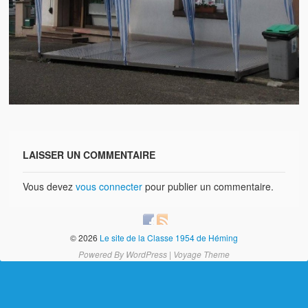
Brocante
Salon multi-collections
Autres animations
La fête foraine
Les aubades
Où se trouve Héming ?
LAISSER UN COMMENTAIRE
Photos
Vous devez
vous connecter
pour publier un commentaire.
20 ans, ça se fête ! Souvenirs de 2009…
2014, les 25 ans de l’association
© 2026
Le site de la Classe 1954 de Héming
17/05/2015 : LA vidéo souvenir 2015
Powered By
WordPress
|
Voyage Theme
17/05/2015 : Tous nos membres étaient en action
17/05/2015 : 127 brocanteurs vous attendaient