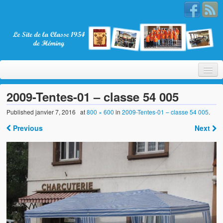
2009-Tentes-01 – classe 54 005
Published
janvier 7, 2016
at
800 × 600
in
2009-Tentes-01 – classe 54 005
.
Bienvenue
Previous
Next
La Classe 1954
Présentation
Les membres
Nos partenaires