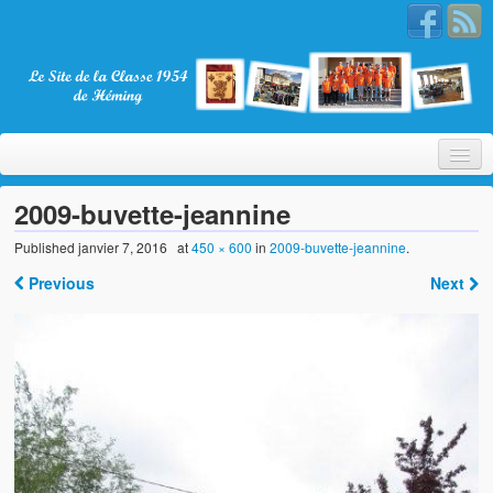
2009-buvette-jeannine
Published
janvier 7, 2016
at
450 × 600
in
2009-buvette-jeannine
.
Bienvenue
Previous
Next
La Classe 1954
Présentation
Les membres
Nos partenaires