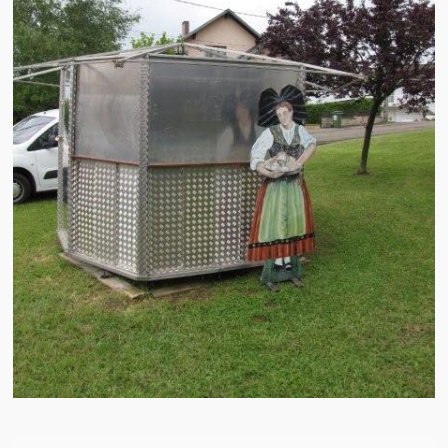
Brocante
Salon multi-collections
Autres animations
La fête foraine
Les aubades
Où se trouve Héming ?
Photos
20 ans, ça se fête ! Souvenirs de 2009…
2014, les 25 ans de l’association
17/05/2015 : LA vidéo souvenir 2015
17/05/2015 : Tous nos membres étaient en action
17/05/2015 : 127 brocanteurs vous attendaient