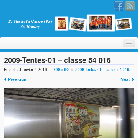
2009-Tentes-01 – classe 54 016
Published
janvier 7, 2016
at
800 × 600
in
2009-Tentes-01 – classe 54 016
.
Bienvenue
Previous
Next
La Classe 1954
Présentation
Les membres
Nos partenaires