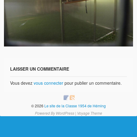
Brocante
Salon multi-collections
Autres animations
La fête foraine
Les aubades
Où se trouve Héming ?
LAISSER UN COMMENTAIRE
Photos
Vous devez
vous connecter
pour publier un commentaire.
20 ans, ça se fête ! Souvenirs de 2009…
2014, les 25 ans de l’association
© 2026
Le site de la Classe 1954 de Héming
17/05/2015 : LA vidéo souvenir 2015
Powered By
WordPress
|
Voyage Theme
17/05/2015 : Tous nos membres étaient en action
17/05/2015 : 127 brocanteurs vous attendaient