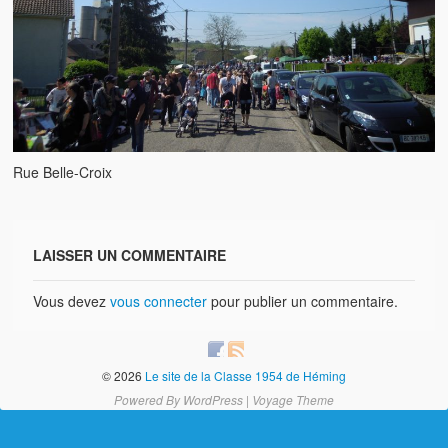
Brocante
Salon multi-collections
Autres animations
La fête foraine
Les aubades
Rue Belle-Croix
Où se trouve Héming ?
Photos
LAISSER UN COMMENTAIRE
20 ans, ça se fête ! Souvenirs de 2009…
Vous devez
vous connecter
pour publier un commentaire.
2014, les 25 ans de l’association
17/05/2015 : LA vidéo souvenir 2015
© 2026
Le site de la Classe 1954 de Héming
Powered By
WordPress
|
Voyage Theme
17/05/2015 : Tous nos membres étaient en action
17/05/2015 : 127 brocanteurs vous attendaient