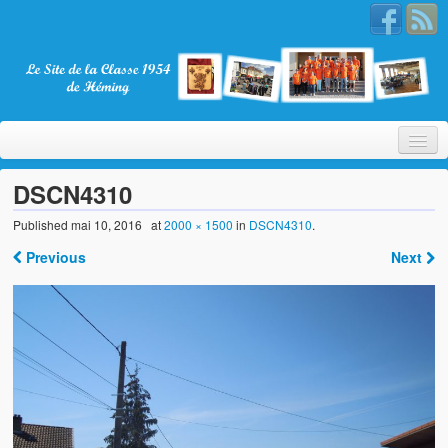
DSCN4310
Published
mai 10, 2016
at
2000 × 1500
in
DSCN4310
.
Bienvenue
Previous
Next
La Classe 1954
Présentation
Les membres
Nos partenaires