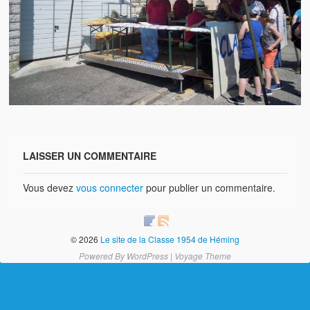
Brocante
Salon multi-collections
Autres animations
La fête foraine
Les aubades
Où se trouve Héming ?
LAISSER UN COMMENTAIRE
Photos
Vous devez
vous connecter
pour publier un commentaire.
20 ans, ça se fête ! Souvenirs de 2009…
2014, les 25 ans de l’association
© 2026
Le site de la Classe 1954 de Héming
17/05/2015 : LA vidéo souvenir 2015
Powered By
WordPress
|
Voyage Theme
17/05/2015 : Tous nos membres étaient en action
17/05/2015 : 127 brocanteurs vous attendaient