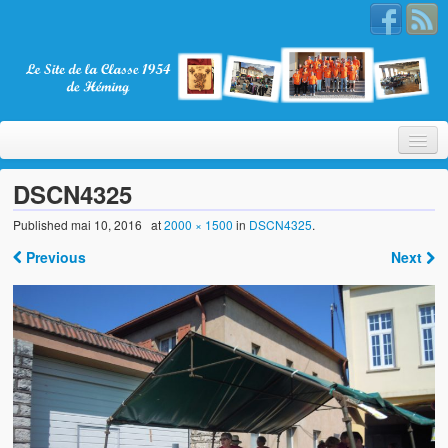
DSCN4325
Published
mai 10, 2016
at
2000 × 1500
in
DSCN4325
.
Bienvenue
Previous
Next
La Classe 1954
Présentation
Les membres
Nos partenaires