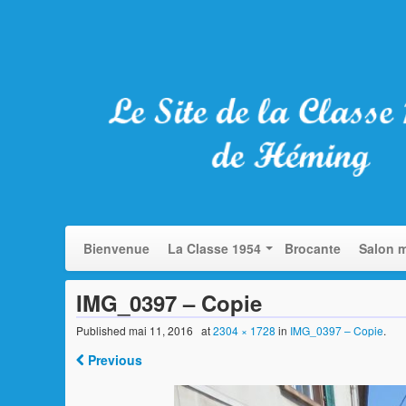
Bienvenue
La Classe 1954
Brocante
Salon m
IMG_0397 – Copie
Published
mai 11, 2016
at
2304 × 1728
in
IMG_0397 – Copie
.
Previous