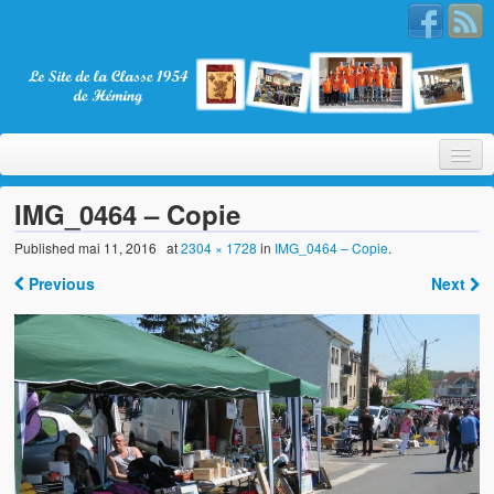
IMG_0464 – Copie
Published
mai 11, 2016
at
2304 × 1728
in
IMG_0464 – Copie
.
Bienvenue
Previous
Next
La Classe 1954
Présentation
Les membres
Nos partenaires