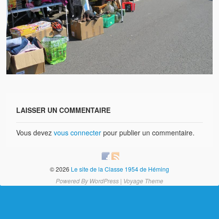
Brocante
Salon multi-collections
Autres animations
La fête foraine
Les aubades
Où se trouve Héming ?
LAISSER UN COMMENTAIRE
Photos
Vous devez
vous connecter
pour publier un commentaire.
20 ans, ça se fête ! Souvenirs de 2009…
2014, les 25 ans de l’association
© 2026
Le site de la Classe 1954 de Héming
17/05/2015 : LA vidéo souvenir 2015
Powered By
WordPress
|
Voyage Theme
17/05/2015 : Tous nos membres étaient en action
17/05/2015 : 127 brocanteurs vous attendaient