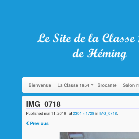
Bienvenue
La Classe 1954
Brocante
Salon m
IMG_0718
Published
mai 11, 2016
at
2304 × 1728
in
IMG_0718
.
Previous