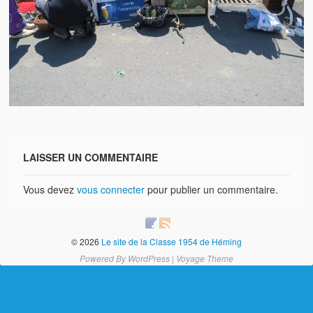
Brocante
Salon multi-collections
Autres animations
La fête foraine
Les aubades
Où se trouve Héming ?
LAISSER UN COMMENTAIRE
Photos
Vous devez
vous connecter
pour publier un commentaire.
20 ans, ça se fête ! Souvenirs de 2009…
2014, les 25 ans de l’association
© 2026
Le site de la Classe 1954 de Héming
17/05/2015 : LA vidéo souvenir 2015
Powered By
WordPress
|
Voyage Theme
17/05/2015 : Tous nos membres étaient en action
17/05/2015 : 127 brocanteurs vous attendaient