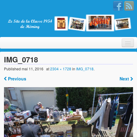
IMG_0718
Published
mai 11, 2016
at
2304 × 1728
in
IMG_0718
.
Bienvenue
Previous
Next
La Classe 1954
Présentation
Les membres
Nos partenaires